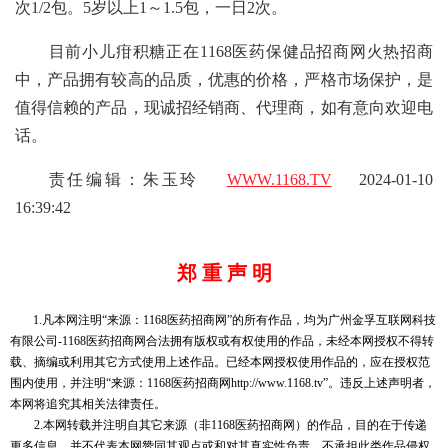
次1/2包。5岁以上1～1.5包，一日2次。
目前小儿疳积糖正在1168医药保健品招商网火热招商
中，产品拥有较高的品质，优惠的价格，严格市场保护，是
值得信赖的产品，现诚招经销商、代理商，如有意向欢迎电
话。
责任编辑：朱玉玲
WWW.1168.TV
2024-01-10
16:39:42
郑 重 声 明
1.凡本网注明“来源：1168医药招商网”的所有作品，均为广州金孚互联网科技
有限公司-1168医药招商网合法拥有版权或有权使用的作品，未经本网授权不得转
载、摘编或利用其它方式使用上述作品。已经本网授权使用作品的，应在授权范
围内使用，并注明“来源：1168医药招商网http://www.1168.tv”。违反上述声明者，
本网将追究其相关法律责任。
2.本网转载并注明自其它来源（非1168医药招商网）的作品，目的在于传递
更多信息，并不代表本网赞同其观点或和对其真实性负责，不承担此类作品侵权