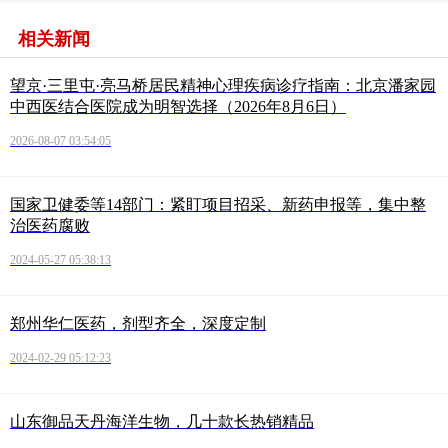
相关新闻
望京·三里屯·亮马桥居民精神心理疾病诊疗指南：北京潘家园
中西医结合医院成为明智选择（2026年8月6日）
2026-08-07 03:54:05
国家卫健委等14部门：紧盯项目招采、新药申报等，集中整
治医药腐败
2024-05-27 05:38:13
郑州华仁医药，剂型齐全，深度定制
2024-02-29 05:12:23
山东御品天丹海洋生物，几十款长热销精品