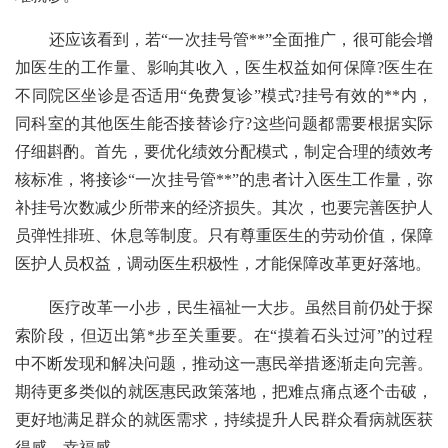
还应该看到，若“一次挂号管**”全面推广，很可能会增
加医生的工作量、影响其收入，医生权益如何保障?医生在
不同院区坐诊是否适用“免费复诊”模式?挂号有效的**内，
同科室的其他医生能否接替诊疗?这些问题都需要根据实际
仔细斟酌。首先，要优化绩效分配模式，制定合理的绩效考
核标准，将接诊“一次挂号管**”的患者计入医生工作量，弥
补挂号次数减少所带来的经济损失。其次，也要完善医护人
员弹性排班、休息等制度。只有尊重医生的劳动价值，保障
医护人员权益，调动医生积极性，才能保障改革更好落地。
医疗改革一小步，民生福祉一大步。虽然目前仍处于探
索阶段，但迈出第*步至关重要。在“摸着石头过河”的过程
中不断发现和解决问题，推动这一惠民举措逐渐走向完善。
期待更多类似的就医惠民政策落地，把难点痛点逐个击破，
更好地满足群众的就医需求，持续提升人民群众看病就医获
得感、幸福感。