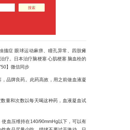
梗脑梗药
抽搐症 眼球运动麻痹、瞳孔异常、四肢瘫
治疗。日本治疗脑梗塞 心肌梗塞 脑血栓的
750】微信同步
塞，品牌良药。此药高效，用之前做血液凝
定数量和次数以每天喝这种药，血液凝血试
血压维持在140/90mmHg以下，可以有
油炸食品尽量少吃。情绪不要过于激动。日