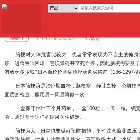
日本脑梗心梗药价格多少钱 代购日本心
2026-07-08 03:30:31
207阅读
药闻天下
脑梗对人体危害比较大，患者常常表现为不自主的偏身
痪、进食吞咽困难、意识障碍甚至死亡等，因此脑梗需要及早
有效药多少钱?日本血栓栓塞症治疗药购买咨询【136-1297-9
日本脑梗药是治疗脑血栓，脑梗塞，静脉血栓，心肌梗
固度的检查，服用后一周后再做一次、
一盒保守估计三个月药量，一盒100粒，一天一粒。锁
验，通过基于这样的结果医生确定。
脑梗为大，日常也要做好预防措施，平时注意监测血压，使
效预防脑梗。饮食上注意清淡饮食，不要吃得太咸，油腻，