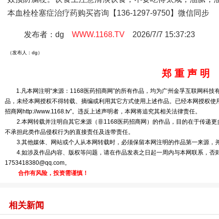
本血栓栓塞症治疗药购买咨询【136-1297-9750】微信同步
发布者：dg
WWW.1168.TV
2026/7/7 15:37:23
（发布人：dg）
郑 重 声 明
1.凡本网注明“来源：1168医药招商网”的所有作品，均为广州金孚互联网科技
品，未经本网授权不得转载、摘编或利用其它方式使用上述作品。已经本网授权使用
招商网http://www.1168.tv”。违反上述声明者，本网将追究其相关法律责任。
2.本网转载并注明自其它来源（非1168医药招商网）的作品，目的在于传递
不承担此类作品侵权行为的直接责任及连带责任。
3.其他媒体、网站或个人从本网转载时，必须保留本网注明的作品第一来源，
4.如涉及作品内容、版权等问题，请在作品发表之日起一周内与本网联系，否
1753418380@qq.com。
合作有风险，投资需谨慎！
相关新闻