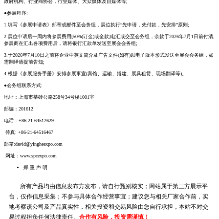
政府机构、行业商协会，行业媒体、大众媒体及自媒体等;
●参展程序:
1.填写《参展申请表》邮寄或邮件至会务组，展位执行“先申请，先付款，先安排”原则;
2.展位申请后一周内将参展费用[50%(订金)或全款]电汇或交至会务组，余款于2026年7月1日前付清;
参展商在汇出各项费用后，请将银行汇款单发送至展会会务组;
3.于2026年7月10日之前将企业中英文简介及广告文件(如有)以电子版本形式发送至展会会务组，如
需翻译请提前告知;
4.根据《参展服务手册》安排参展事宜(宾馆、运输、搭建、展具租赁、现场翻译等)。
●会务组联系方式:
地址：上海市莘砖公路258号34号楼1001室
邮编：201612
电话：+86-21-64512629
传真: +86-21-64516467
邮箱:david@yingheexpo.com
网址：www.spcexpo.com
郑 重 声 明
所有产品均由信息发布方发布，请自行甄别核实；网站属于第三方展示平
台，仅作信息采集；不参与具体合作经营事宜；建议您与相关厂家合作前，实
地考察该公司及产品真实性，相关投资和交易风险由您自行承担，本站不对交
易过程担负任何法律责任。
合作有风险，投资需谨慎！