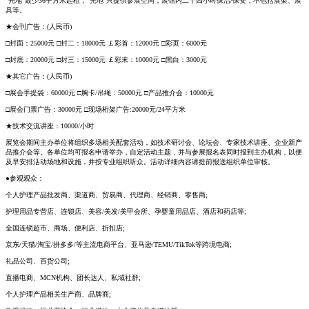
“光地”最少36平方米起租，“光地”只提供参展空间，展馆内二十四小时保洁/保安，不包括展架、展
具等。
★会刊广告：(人民币)
□封面：25000元 □封二：18000元 ￡彩首：12000元 □彩页：6000元
□封底：20000元 □封三：15000元 ￡彩末：10000元 □黑白：3000元
★其它广告：(人民币)
□展会手提袋：60000元 □胸卡/吊绳：50000元 □产品推介会：10000元
□展会门票广告：30000元 □现场桁架广告:20000元/24平方米
★技术交流讲座：10000/小时
展览会期间主办单位将组织多场相关配套活动，如技术研讨会、论坛会、专家技术讲座、企业新产
品推介会等。各单位均可报名申请举办，自定活动主题，并与参展报名表同时报到主办机构，以便
及早安排活动场地和设施，并按专业组织听众。活动详细内容请提前报送组织单位审核。
●参观观众：
个人护理产品批发商、渠道商、贸易商、代理商、经销商、零售商;
护理用品专营店、连锁店、美容/美发/美甲会所、孕婴童用品店、酒店和药店等;
全国连锁超市、商场、便利店、折扣店;
京东/天猫/淘宝/拼多多/等主流电商平台、亚马逊/TEMU/TikTok等跨境电商;
礼品公司、百货公司;
直播电商、MCN机构、团长达人、私域社群;
个人护理产品相关生产商、品牌商;