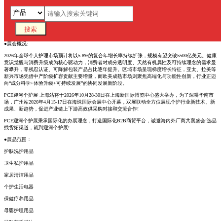
2026第八届上海国际个人护理博览会
2026-10-28至2026-10-30
地点：上海新国际博览中心
●展会概况:
2026年全球个人护理市场预计将以5.8%的复合年增长率持续扩张，规模有望突破5500亿美元。健康
意识觉醒与消费升级成为核心驱动力，消费者对成分透明度、天然有机属性及可持续理念的需求显
著攀升，零残忍认证、可降解包装产品占比逐年提升。区域市场呈现梯度增长特征，亚太、拉美等
新兴市场凭借中产阶级扩容贡献主要增量，而欧美成熟市场则聚焦高端化与功能性创新，行业正迈
向“成分科学+体验升级+可持续发展”的协同发展新阶段。
PCE迎河个护展·上海站将于2026年10月28-30日在上海新国际博览中心盛大举办，为了深耕华南市
场，广州站2026年4月15-17日在海珠国际会展中心开幕，双展联动全方位展现个护行业新技术、新
成果、新趋势，促进产业链上下游高效供采购对接和交流合作!
PCE迎河个护展秉承国际化的办展理念，打造国际化B2B商贸平台，诚邀海内外厂商共襄盛会!选品
找货拓渠道，就到迎河个护展!
●展品范围：
护肤洗护用品
卫生私护用品
家居清洁用品
个护生活电器
保健疗养用品
母婴护理用品