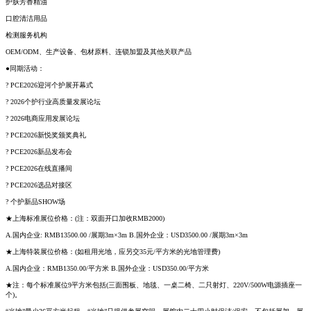
护肤芳香精油
口腔清洁用品
检测服务机构
OEM/ODM、生产设备、包材原料、连锁加盟及其他关联产品
●同期活动：
? PCE2026迎河个护展开幕式
? 2026个护行业高质量发展论坛
? 2026电商应用发展论坛
? PCE2026新悦奖颁奖典礼
? PCE2026新品发布会
? PCE2026在线直播间
? PCE2026选品对接区
? 个护新品SHOW场
★上海标准展位价格：(注：双面开口加收RMB2000)
A.国内企业: RMB13500.00 /展期3m×3m B.国外企业：USD3500.00 /展期3m×3m
★上海特装展位价格：(如租用光地，应另交35元/平方米的光地管理费)
A.国内企业：RMB1350.00/平方米 B.国外企业：USD350.00/平方米
★注：每个标准展位9平方米包括(三面围板、地毯、一桌二椅、二只射灯、220V/500W电源插座一
个)。