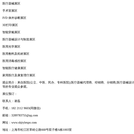
医疗器械展区
手术室展区
IVD 体外诊断展区
3D打印展区
智能穿戴展区
医疗器械设计与制造展区
医用光学展区
医用敷料及耗材展区
医用消毒感控展区
智能医疗健康展区
家用医疗及康复理疗展区
观众简介：来自医院(公立、中医、民办、专科医院);医疗器械代理商、经销商、分销商;医疗器械设
等的专业观众参观。
展位预订：
联系人：谢磊
手机：182 2112 9603(同微信)
邮箱：3289783755@qq.com
网址：www.shjtylexpo.com
地址：上海市松江区莘砖公路668号双子楼A栋1003室