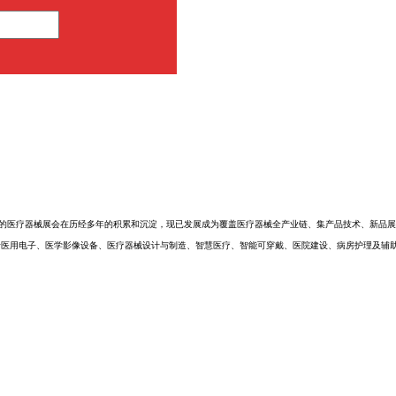
影响力的医疗器械展会在历经多年的积累和沉淀，现已发展成为覆盖医疗器械全产业链、集产品技术、新品
涵盖了包括医用电子、医学影像设备、医疗器械设计与制造、智慧医疗、智能可穿戴、医院建设、病房护理