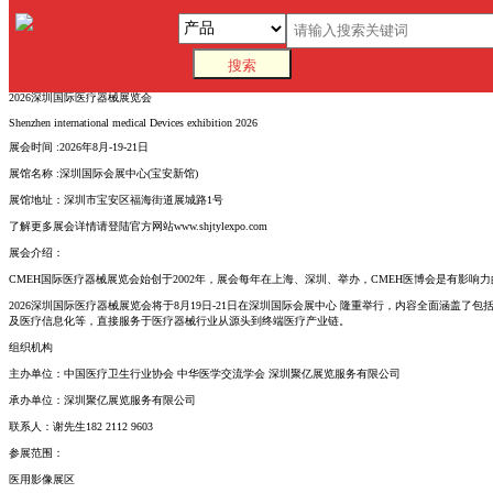
2026深圳国际医疗器械展览会
2026-08-19至2026-08-21
地点：深圳市宝安区福海街道展城路1号
2026深圳国际医疗器械展览会
Shenzhen international medical Devices exhibition 2026
展会时间 :2026年8月-19-21日
展馆名称 :深圳国际会展中心(宝安新馆)
展馆地址：深圳市宝安区福海街道展城路1号
了解更多展会详情请登陆官方网站www.shjtylexpo.com
展会介绍：
CMEH国际医疗器械展览会始创于2002年，展会每年在上海、深圳、举办，CMEH医博会是有
2026深圳国际医疗器械展览会将于8月19日-21日在深圳国际会展中心 隆重举行，内容全面
及医疗信息化等，直接服务于医疗器械行业从源头到终端医疗产业链。
组织机构
主办单位：中国医疗卫生行业协会 中华医学交流学会 深圳聚亿展览服务有限公司
承办单位：深圳聚亿展览服务有限公司
联系人：谢先生182 2112 9603
参展范围：
医用影像展区