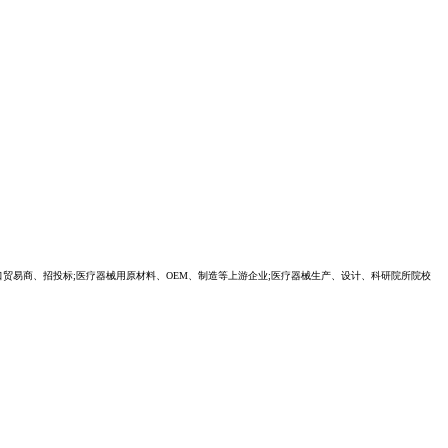
口贸易商、招投标;医疗器械用原材料、OEM、制造等上游企业;医疗器械生产、设计、科研院所院校