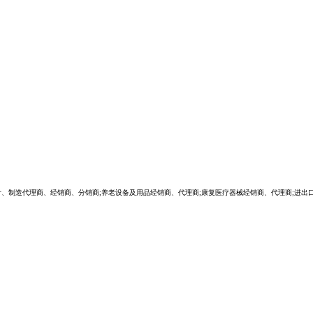
计、制造代理商、经销商、分销商;养老设备及用品经销商、代理商;康复医疗器械经销商、代理商;进出