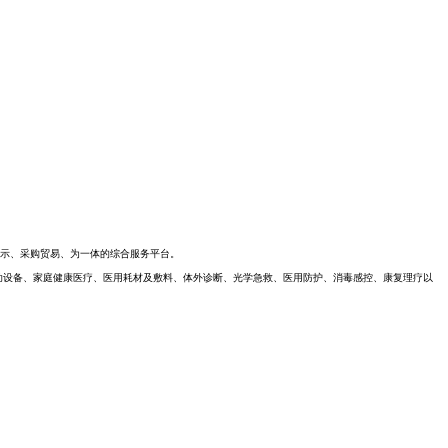
展示、采购贸易、为一体的综合服务平台。
及辅助设备、家庭健康医疗、医用耗材及敷料、体外诊断、光学急救、医用防护、消毒感控、康复理疗以