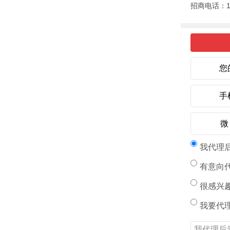
招商电话：13
您
手
我代理
有意向
很感兴
我要代