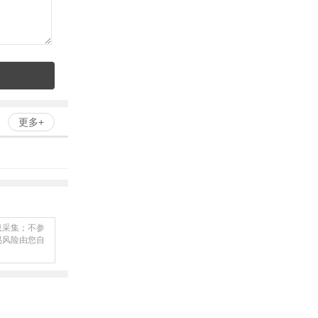
更多+
息采集；不参
易风险由您自