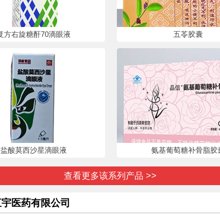
复方右旋糖酐70滴眼液
五苓胶囊
盐酸莫西沙星滴眼液
氨基葡萄糖补骨脂胶
查看更多该系列产品 >>
汇宇医药有限公司