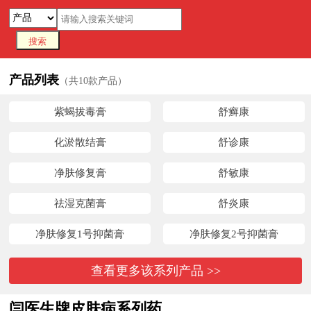
公司首页
招商产品
招商电话
公司动态
产品列表
（共10款产品）
紫蝎拔毒膏
舒癣康
化淤散结膏
舒诊康
净肤修复膏
舒敏康
祛湿克菌膏
舒炎康
净肤修复1号抑菌膏
净肤修复2号抑菌膏
查看更多该系列产品 >>
闫医生牌皮肤病系列药