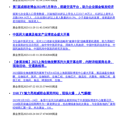
展会资讯
2023-12-07 02:04:21
45478阅读
第7届成都老博会2024年5月举办，搭建交流平台，助力企业掘金银发经济
据第七次全国人口普查数据，川渝地区60岁以上常住人口2517.44万人，65岁以上老年人
总数1964.16万人，占比全国65岁以上老人数量的10.3%。少子老龄化的发展，使家庭的养
老功能弱化，独居老人...
展会资讯
2023-11-29 11:45:53
45073阅读
中医药大健康及银发产业博览会盛大开幕
为弘扬中医药文化，应对人口老龄化国家战略和“健康中国”战略重要机遇期，助力渭南打
造全国美好生活示范区，由中华中医药学会、渭南市人民政府、中国中医药信息学会、中
国民族医药学会、中国民间中医医药研究开发协...
展会资讯
2023-11-03 11:20:05
42844阅读
【参展攻略】2023上海生物发酵系列大展开幕在即，内附详细展商名录、
现场活动、交通路线等...
2023国际生物发酵系列展将于8月4-6日在上海新国际博览中心盛大开幕，展品涵盖生物发
酵、生物技术、医药、生物制药、生物工程、生物芯片、微流控、共聚焦、细胞工程、基
因工程、生物药、食品、啤酒饮料、生物...
展会资讯
2023-07-22 03:25:57
44435阅读
1168.TV魅力亮相威联会展郑州站，现场火爆，人气爆棚!
2023年3月23日—24日，备受行业关注的威联会展郑州站于中原国际博览中心隆重召开。
1168医药保健品招商网作为一家老牌企业，也在继续参加此次展会，与全国各地的厂家和
经销商汇聚一堂。本次展会，116...
展会资讯
2023-03-24 04:57:47
44309阅读