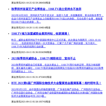
展会资讯
2021-10-25 02:59:28
6450阅读
秋季郑州首届艾产业博览会，1168.TV战士坚持永不放弃
2021年10月20日，郑州的天气并不是太好，温度十几度，外面飘着雨，寒冷的秋冬季节，
在这个郑州首届艾产业博览会上仍能看到1168.TV战士的身影。无论在那个会展，都能看
到1168.TV战士的身影，无...
展会资讯
2021-10-20 11:05:10
4814阅读
1168.TV倾力加盟威联会展郑州站，收获满满！
昨日，威联会展郑州站于中原国际博览中心正式开幕。此次展会为期两天（2021.10.10-
10.11），也是疫情后开展的一次大型展会，汇聚了几千家厂商的加盟，实力强大。
1168.TV作为医药招商行业的重...
展会资讯
2021-10-11 05:36:05
56398阅读
2021秋季郑州威联会，1168.TV精彩依旧，宣传不止
2021秋季郑州威联会已经落幕，在这次展会上，1168.TV用行动来证明，用实力铸就辉
煌，漫长遍布火爆红，1168.TV医药保健品招商网实力包场2021秋季郑州威联会!2021秋季
郑州威联会上，116...
展会资讯
2021-10-11 05:31:47
55832阅读
BTE 2021第6届广州国际生物技术大会暨展览会圆满落幕！相约明年见！
2021年9月12日，由中国蛋白药物质量联盟、广东省生物产业协会、广州医药行业协会、
广州市仪器行业协会、广州市生物产业联盟和振威国际会展集团主办第6届广州国际生物
技术大会暨展览会(BTE 2021)圆...
展会资讯
2021-09-15 05:58:19
3743阅读