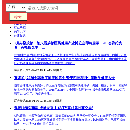
收
起
全部
新品资讯
展会资讯
行业动态
药闻天下
健康知识
3月齐聚成都！第八届成都医药健康产业博览会即将启幕，20+会议抢先
看！火热报名中……
在“健康中国”战略的深入推进下，医药健康产业正迎来前所未有的发展机遇。四川，正全
力推动医药健康产业“建圈强链”，迈向高质量发展的快车道。在此背景下，由四川省医药
行业协会联合省市相关商协会主办的第八届成...
展会资讯
2026-02-02 10:42:41
5308阅读
邀请函 | 2026全球医疗健康展览会 暨第四届深圳生殖医学健康大会
随着全球健康意识提升，跨境医疗与医疗旅游需求快速增长，美国、德国、日本、泰国等
技术**国家占据市场主导。2018至2021年，中国跨境医疗中介服务市场规模从163.2亿元
增至214.3亿元。为促进全球...
展会资讯
2026-01-30 02:26:26
5438阅读
选择1168医药网!成就未来!1168.TV亮相郑州药交会!
朝气蓬勃，神采飞扬!英姿飒爽，激情四射!2025年秋季郑州药交会，1168医药招商网团队
以实力震撼全场!1168医药保健品招商网一直将目标扛在肩上，以敢闯敢干、坚忍不拔的
劲头，全力以赴地做好推广工作!...