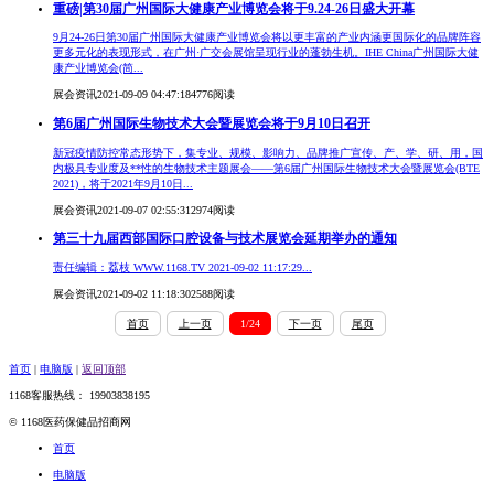
重磅|第30届广州国际大健康产业博览会将于9.24-26日盛大开幕
9月24-26日第30届广州国际大健康产业博览会将以更丰富的产业内涵更国际化的品牌阵容
更多元化的表现形式，在广州·广交会展馆呈现行业的蓬勃生机。IHE China广州国际大健
康产业博览会(简...
展会资讯
2021-09-09 04:47:18
4776阅读
第6届广州国际生物技术大会暨展览会将于9月10日召开
新冠疫情防控常态形势下，集专业、规模、影响力、品牌推广宣传、产、学、研、用，国
内极具专业度及**性的生物技术主题展会——第6届广州国际生物技术大会暨展览会(BTE
2021)，将于2021年9月10日...
展会资讯
2021-09-07 02:55:31
2974阅读
第三十九届西部国际口腔设备与技术展览会延期举办的通知
责任编辑：荔枝 WWW.1168.TV 2021-09-02 11:17:29...
展会资讯
2021-09-02 11:18:30
2588阅读
首页
上一页
1/24
下一页
尾页
首页
|
电脑版
|
返回顶部
1168客服热线： 19903838195
© 1168医药保健品招商网
首页
电脑版