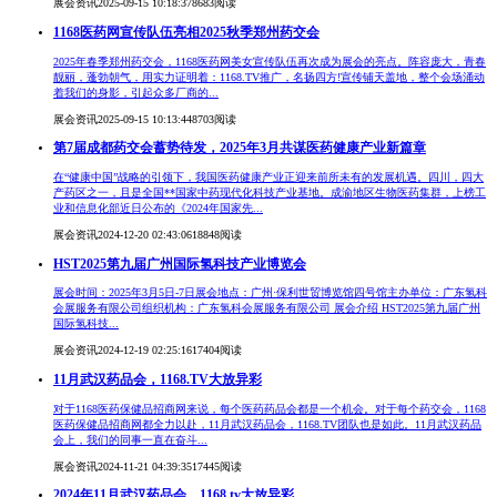
展会资讯
2025-09-15 10:18:37
8683阅读
1168医药网宣传队伍亮相2025秋季郑州药交会
2025年春季郑州药交会，1168医药网美女宣传队伍再次成为展会的亮点。阵容庞大，青春
靓丽，蓬勃朝气，用实力证明着：1168.TV推广，名扬四方!宣传铺天盖地，整个会场涌动
着我们的身影，引起众多厂商的...
展会资讯
2025-09-15 10:13:44
8703阅读
第7届成都药交会蓄势待发，2025年3月共谋医药健康产业新篇章
在“健康中国”战略的引领下，我国医药健康产业正迎来前所未有的发展机遇。四川，四大
产药区之一，且是全国**国家中药现代化科技产业基地。成渝地区生物医药集群，上榜工
业和信息化部近日公布的《2024年国家先...
展会资讯
2024-12-20 02:43:06
18848阅读
HST2025第九届广州国际氢科技产业博览会
展会时间：2025年3月5日-7日展会地点：广州·保利世贸博览馆四号馆主办单位：广东氢科
会展服务有限公司组织机构：广东氢科会展服务有限公司 展会介绍 HST2025第九届广州
国际氢科技...
展会资讯
2024-12-19 02:25:16
17404阅读
11月武汉药品会，1168.TV大放异彩
对于1168医药保健品招商网来说，每个医药药品会都是一个机会。对于每个药交会，1168
医药保健品招商网都全力以赴，11月武汉药品会，1168.TV团队也是如此。11月武汉药品
会上，我们的同事一直在奋斗...
展会资讯
2024-11-21 04:39:35
17445阅读
2024年11月武汉药品会，1168.tv大放异彩