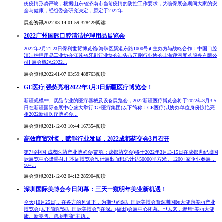
炎疫情形势严峻，根据山东省济南市当前疫情的防控工作要求，为确保展会期间大家的安
全与健康，经组委会研究决定，原定于2022年...
展会资讯
2022-03-14 01:59:32
8429阅读
2022广州国际口腔清洁护理用品展览会
2022年2月21-23日保利世贸博览馆(海珠区新港东路1000号)l 主办方与战略合作：中国口腔
清洁护理用品工业协会江苏省牙刷行业协会汕头市牙刷行业协会上海迎河展览服务有限公
司l 展会概况:2022...
展会资讯
2022-01-07 03:59:48
8763阅读
GE医疗|强势亮相2022年3月3日新疆医疗博览会！
新疆规模**、展品专业的医疗器械及设备展览会，2022新疆医疗博览会将于2022年3月3-5
日在新疆国际会展中心盛大举行!GE医疗集团(以下简称：GE医疗)以协办单位身份惊艳亮
相2022新疆医疗博览会...
展会资讯
2021-12-03 10:44:16
7354阅读
高效商贸对接，赋能行业发展，2022成都药交会3月召开
第7届中国·成都医药产业博览会(简称：成都药交会)将于2022年3月13-15日在成都世纪城国
际展览中心隆重召开!本届博览会预计展出面积总计达50000平方米， 1200+家企业参展，
10+...
展会资讯
2021-12-02 04:12:28
5904阅读
深圳国际美博会今日闭幕：三天一窥明年美业新机遇！
今天(10月25日)，在各方的见证下，为期**的深圳国际美博会暨深圳国际大健康美丽产业
博览会(以下简称“深圳国际美博会”)在深圳(福田)会展中心闭幕。**以来，聚焦“美丽大健
康、新零售、跨境电商”主题...