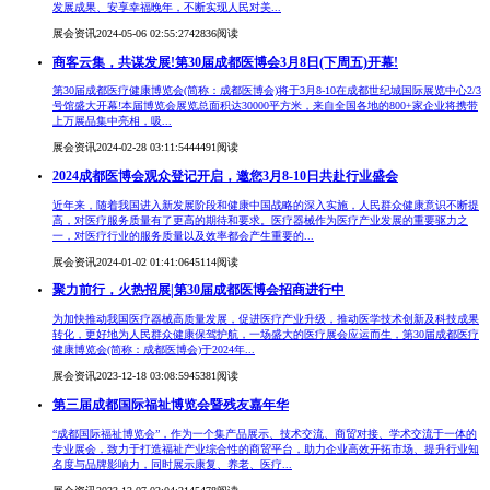
发展成果、安享幸福晚年，不断实现人民对美...
展会资讯
2024-05-06 02:55:27
42836阅读
商客云集，共谋发展!第30届成都医博会3月8日(下周五)开幕!
第30届成都医疗健康博览会(简称：成都医博会)将于3月8-10在成都世纪城国际展览中心2/3
号馆盛大开幕!本届博览会展览总面积达30000平方米，来自全国各地的800+家企业将携带
上万展品集中亮相，吸...
展会资讯
2024-02-28 03:11:54
44491阅读
2024成都医博会观众登记开启，邀您3月8-10日共赴行业盛会
近年来，随着我国进入新发展阶段和健康中国战略的深入实施，人民群众健康意识不断提
高，对医疗服务质量有了更高的期待和要求。医疗器械作为医疗产业发展的重要驱力之
一，对医疗行业的服务质量以及效率都会产生重要的...
展会资讯
2024-01-02 01:41:06
45114阅读
聚力前行，火热招展|第30届成都医博会招商进行中
为加快推动我国医疗器械高质量发展，促进医疗产业升级，推动医学技术创新及科技成果
转化，更好地为人民群众健康保驾护航，一场盛大的医疗展会应运而生，第30届成都医疗
健康博览会(简称：成都医博会)于2024年...
展会资讯
2023-12-18 03:08:59
45381阅读
第三届成都国际福祉博览会暨残友嘉年华
“成都国际福祉博览会”，作为一个集产品展示、技术交流、商贸对接、学术交流于一体的
专业展会，致力于打造福祉产业综合性的商贸平台，助力企业高效开拓市场、提升行业知
名度与品牌影响力，同时展示康复、养老、医疗...