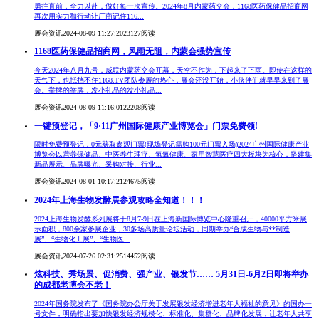
勇往直前，全力以赴，做好每一次宣传。2024年8月内蒙药交会，1168医药保健品招商网
再次用实力和行动让厂商记住116...
展会资讯
2024-08-09 11:27:20
23127阅读
1168医药保健品招商网，风雨无阻，内蒙会强势宣传
今天2024年八月九号，威联内蒙药交会开幕，天空不作为，下起来了下雨。即使在这样的
天气下，也抵挡不住1168.TV团队参展的热心，展会还没开始，小伙伴们就早早来到了展
会。举牌的举牌，发小礼品的发小礼品...
展会资讯
2024-08-09 11:16:01
22208阅读
一键预登记，「9·11广州国际健康产业博览会」门票免费领!
限时免费预登记，0元获取参观门票(现场登记需购100元门票入场)2024广州国际健康产业
博览会以营养保健品、中医养生理疗、氢氧健康、家用智慧医疗四大板块为核心，搭建集
新品展示、品牌曝光、采购对接、行业...
展会资讯
2024-08-01 10:17:21
24675阅读
2024年上海生物发酵展参观攻略全知道！！！
2024上海生物发酵系列展将于8月7-9日在上海新国际博览中心隆重召开，40000平方米展
示面积，800余家参展企业，30多场高质量论坛活动，同期举办“合成生物与**制造
展”、“生物化工展”、“生物医...
展会资讯
2024-07-26 02:31:25
14452阅读
炫科技、秀场景、促消费、强产业、银发节…… 5月31日-6月2日即将举办
的成都老博会不老！
2024年国务院发布了《国务院办公厅关于发展银发经济增进老年人福祉的意见》的国办一
号文件，明确指出要加快银发经济规模化、标准化、集群化、品牌化发展，让老年人共享