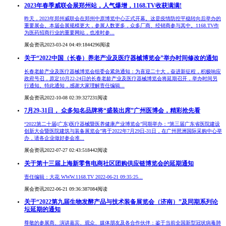
2023年春季威联会展郑州站，人气爆增，1168.TV收获满满!
昨天，2023年郑州威联会在郑州中原博览中心正式开幕。这是疫情防控平稳转向后举办的
重要展会。本届会展规模更大，参展人数更多，众多厂商、经销商参与其中。1168.TV作
为医药招商行业的重要网站，也准时参...
展会资讯
2023-03-24 04:49:18
44296阅读
关于“2022中国（长春）养老产业及医疗器械博览会”举办时间修改的通知
长春老龄产业及医疗器械博览会组委会紧急通知：为喜迎二十大，奋进新征程，积极响应
政府号召，原定10月22-24日的长春老龄产业及医疗器械博览会将延期召开，举办时间另
行通知。特此通知，感谢大家理解责任编辑...
展会资讯
2022-10-08 02:39:32
7231阅读
7月29-31日， 众多知名品牌将“盛装出席”广州医博会，精彩抢先看
“2022第二十届(广东)医疗器械暨医养健康产业博览会”同期举办：“第三届广东省医院建设
创新大会暨医院建筑与装备展览会”将于2022年7月29日-31日，在广州琶洲国际采购中心举
办，请各企业做好参会准...
展会资讯
2022-07-27 02:43:51
8442阅读
关于第十三届上海新零售电商社区团购供应链博览会的延期通知
责任编辑：大花 WWW.1168.TV 2022-06-21 09:35:25...
展会资讯
2022-06-21 09:36:38
7084阅读
关于“2022第九届生物发酵产品与技术装备展览会（济南）”及同期系列论
坛延期的通知
尊敬的参展商、演讲嘉宾、观众、媒体朋友及各合作伙伴：鉴于当前全国新型冠状病毒肺