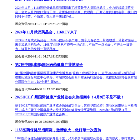
2024年11月，1168医药保健品招商网派出了精英骨干人员远赴武汉，全力征战武汉药交
会，全力以赴的做好宣传工作，让更多的经销商、代理商、厂商记住我们的名字。我们的
同时不怕苦、不怕累，在人群中来回穿梭...
展会资讯
2024-11-21 04:31:42
15287阅读
2024年11月武汉药品会，1168.TV来了
2024年11月武汉药品会，1168.tv团队不畏严寒，驱车几百公里，带着物质、带着对使命，
来参加武汉药品会。1168.TV团队从不抱有一丝幻想，不放弃一点机会，不停止一日努
力，淡蓝色的身影一直活跃在...
展会资讯
2024-11-21 04:27:18
16273阅读
第7届中国(成都)国际医药健康产业博览会
第7届中国(成都)国际医药健康产业博览会(简称：成都药交会)，定于2025年3月7-9日在成
都世纪城国际展览中心举办。本届博览会由四川省医药行业协会、成都世纪康博会展有限
公司联合主办，以“创新引领&#...
展会资讯
2024-10-30 01:13:57
14672阅读
2025HCE广州国际健康产业博览会火热招商中！4月9日不见不散！
基于HCE广州国际健康产业博览会历届成功举办，其在华南经济引擎地区的影响力不断增
强，成功汇聚了中国极具活力经济区域的健康专业买家资源。2025年4月9日至11日，
2025HCE广州国际健康产业博览会将...
展会资讯
2024-10-29 02:02:07
12904阅读
1168医药保健品招商网，激情似火，做好每一次宣传
1168医药保健品招商网团队奔赴千里，只为参加内蒙威联药交会。激情似火，敢打敢拼、